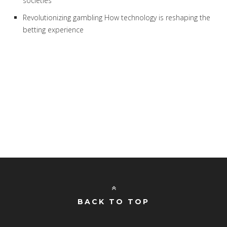
societies
Revolutionizing gambling How technology is reshaping the
betting experience
BACK TO TOP