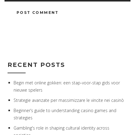
RECENT POSTS
Begin met online gokken: een stap-voor-stap gids voor
nieuwe spelers
Strategie avanzate per massimizzare le vincite nei casinò
Beginner’s guide to understanding casino games and
strategies
Gambling's role in shaping cultural identity across