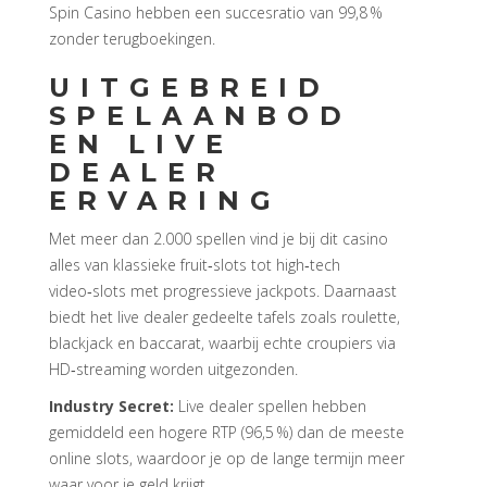
Spin Casino hebben een succesratio van 99,8 %
zonder terugboekingen.
UITGEBREID
SPELAANBOD
EN LIVE
DEALER
ERVARING
Met meer dan 2.000 spellen vind je bij dit casino
alles van klassieke fruit‑slots tot high‑tech
video‑slots met progressieve jackpots. Daarnaast
biedt het live dealer gedeelte tafels zoals roulette,
blackjack en baccarat, waarbij echte croupiers via
HD‑streaming worden uitgezonden.
Industry Secret:
Live dealer spellen hebben
gemiddeld een hogere RTP (96,5 %) dan de meeste
online slots, waardoor je op de lange termijn meer
waar voor je geld krijgt.