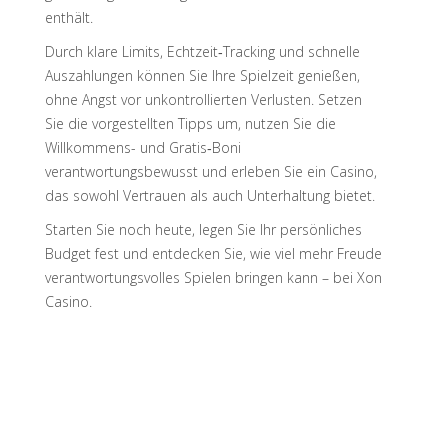
enthält.
Durch klare Limits, Echtzeit‑Tracking und schnelle
Auszahlungen können Sie Ihre Spielzeit genießen,
ohne Angst vor unkontrollierten Verlusten. Setzen
Sie die vorgestellten Tipps um, nutzen Sie die
Willkommens- und Gratis‑Boni
verantwortungsbewusst und erleben Sie ein Casino,
das sowohl Vertrauen als auch Unterhaltung bietet.
Starten Sie noch heute, legen Sie Ihr persönliches
Budget fest und entdecken Sie, wie viel mehr Freude
verantwortungsvolles Spielen bringen kann – bei Xon
Casino.