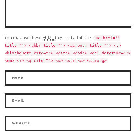
You may use these
HTML
tags and attributes:
<a href=""
title=""> <abbr title=""> <acronym title=""> <b>
<blockquote cite=""> <cite> <code> <del datetime="">
<em> <i> <q cite=""> <s> <strike> <strong>