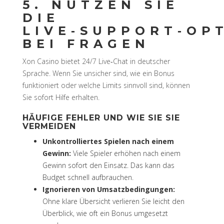
5. NUTZEN SIE
DIE
LIVE‑SUPPORT‑OP
BEI FRAGEN
Xon Casino bietet 24/7 Live‑Chat in deutscher
Sprache. Wenn Sie unsicher sind, wie ein Bonus
funktioniert oder welche Limits sinnvoll sind, können
Sie sofort Hilfe erhalten.
HÄUFIGE FEHLER UND WIE SIE SIE
VERMEIDEN
Unkontrolliertes Spielen nach einem
Gewinn:
Viele Spieler erhöhen nach einem
Gewinn sofort den Einsatz. Das kann das
Budget schnell aufbrauchen.
Ignorieren von Umsatzbedingungen:
Ohne klare Übersicht verlieren Sie leicht den
Überblick, wie oft ein Bonus umgesetzt