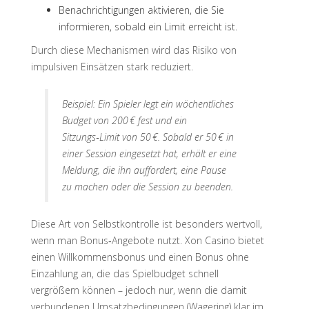
Benachrichtigungen aktivieren, die Sie
informieren, sobald ein Limit erreicht ist.
Durch diese Mechanismen wird das Risiko von
impulsiven Einsätzen stark reduziert.
Beispiel: Ein Spieler legt ein wöchentliches
Budget von 200 € fest und ein
Sitzungs‑Limit von 50 €. Sobald er 50 € in
einer Session eingesetzt hat, erhält er eine
Meldung, die ihn auffordert, eine Pause
zu machen oder die Session zu beenden.
Diese Art von Selbstkontrolle ist besonders wertvoll,
wenn man Bonus‑Angebote nutzt. Xon Casino bietet
einen Willkommensbonus und einen Bonus ohne
Einzahlung an, die das Spielbudget schnell
vergrößern können – jedoch nur, wenn die damit
verbundenen Umsatzbedingungen (Wagering) klar im