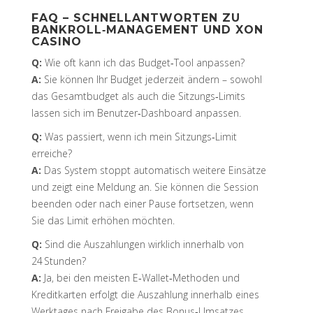
FAQ – SCHNELLANTWORTEN ZU
BANKROLL‑MANAGEMENT UND XON
CASINO
Q:
Wie oft kann ich das Budget‑Tool anpassen?
A:
Sie können Ihr Budget jederzeit ändern – sowohl
das Gesamtbudget als auch die Sitzungs‑Limits
lassen sich im Benutzer‑Dashboard anpassen.
Q:
Was passiert, wenn ich mein Sitzungs‑Limit
erreiche?
A:
Das System stoppt automatisch weitere Einsätze
und zeigt eine Meldung an. Sie können die Session
beenden oder nach einer Pause fortsetzen, wenn
Sie das Limit erhöhen möchten.
Q:
Sind die Auszahlungen wirklich innerhalb von
24 Stunden?
A:
Ja, bei den meisten E‑Wallet‑Methoden und
Kreditkarten erfolgt die Auszahlung innerhalb eines
Werktages nach Freigabe des Bonus‑Umsatzes.