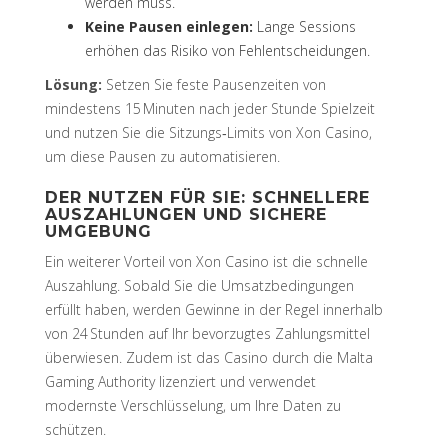
werden muss.
Keine Pausen einlegen:
Lange Sessions
erhöhen das Risiko von Fehlentscheidungen.
Lösung:
Setzen Sie feste Pausenzeiten von
mindestens 15 Minuten nach jeder Stunde Spielzeit
und nutzen Sie die Sitzungs‑Limits von Xon Casino,
um diese Pausen zu automatisieren.
DER NUTZEN FÜR SIE: SCHNELLERE
AUSZAHLUNGEN UND SICHERE
UMGEBUNG
Ein weiterer Vorteil von Xon Casino ist die schnelle
Auszahlung. Sobald Sie die Umsatzbedingungen
erfüllt haben, werden Gewinne in der Regel innerhalb
von 24 Stunden auf Ihr bevorzugtes Zahlungsmittel
überwiesen. Zudem ist das Casino durch die Malta
Gaming Authority lizenziert und verwendet
modernste Verschlüsselung, um Ihre Daten zu
schützen.