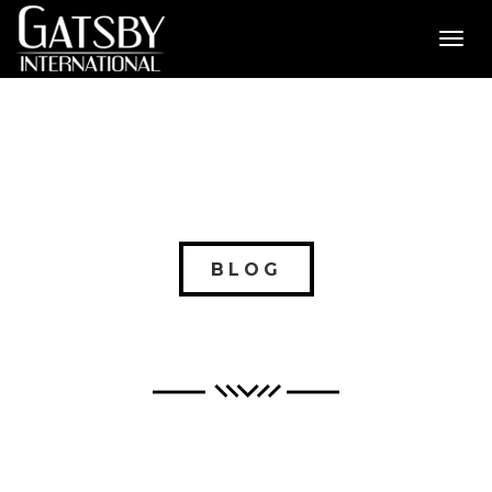
Toggl
navig
BLOG