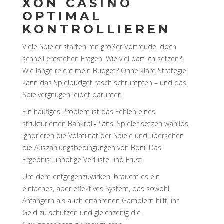
XON CASINO
OPTIMAL
KONTROLLIEREN
Viele Spieler starten mit großer Vorfreude, doch
schnell entstehen Fragen: Wie viel darf ich setzen?
Wie lange reicht mein Budget? Ohne klare Strategie
kann das Spielbudget rasch schrumpfen – und das
Spielvergnügen leidet darunter.
Ein häufiges Problem ist das Fehlen eines
strukturierten Bankroll‑Plans. Spieler setzen wahllos,
ignorieren die Volatilität der Spiele und übersehen
die Auszahlungsbedingungen von Boni. Das
Ergebnis: unnötige Verluste und Frust.
Um dem entgegenzuwirken, braucht es ein
einfaches, aber effektives System, das sowohl
Anfängern als auch erfahrenen Gamblern hilft, ihr
Geld zu schützen und gleichzeitig die