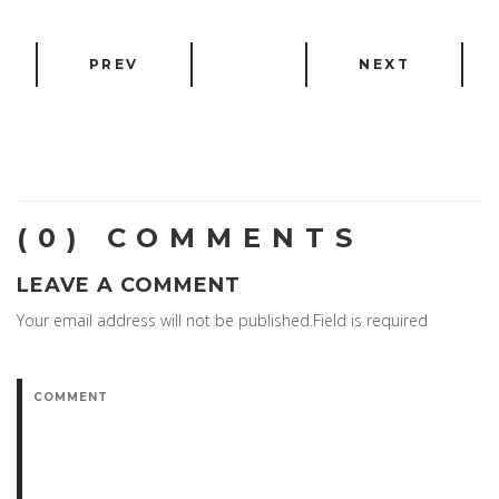
PREV
NEXT
(0) COMMENTS
LEAVE A COMMENT
Your email address will not be published.Field is required