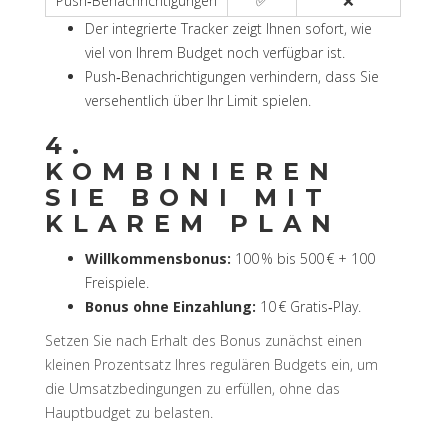
Push‑Benachrichtigungen
✅
❌
Der integrierte Tracker zeigt Ihnen sofort, wie
viel von Ihrem Budget noch verfügbar ist.
Push‑Benachrichtigungen verhindern, dass Sie
versehentlich über Ihr Limit spielen.
4.
KOMBINIEREN
SIE BONI MIT
KLAREM PLAN
Willkommensbonus:
100 % bis 500 € + 100
Freispiele.
Bonus ohne Einzahlung:
10 € Gratis‑Play.
Setzen Sie nach Erhalt des Bonus zunächst einen
kleinen Prozentsatz Ihres regulären Budgets ein, um
die Umsatzbedingungen zu erfüllen, ohne das
Hauptbudget zu belasten.