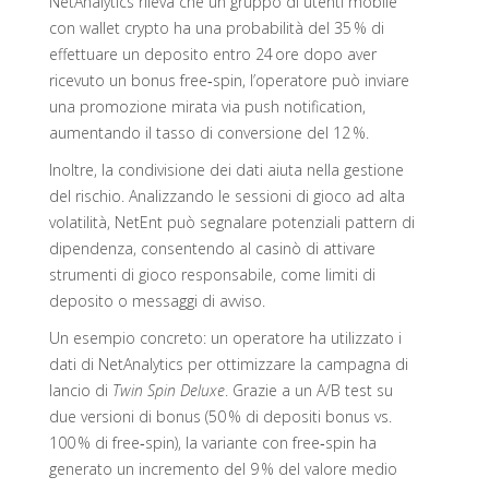
NetAnalytics rileva che un gruppo di utenti mobile
con wallet crypto ha una probabilità del 35 % di
effettuare un deposito entro 24 ore dopo aver
ricevuto un bonus free‑spin, l’operatore può inviare
una promozione mirata via push notification,
aumentando il tasso di conversione del 12 %.
Inoltre, la condivisione dei dati aiuta nella gestione
del rischio. Analizzando le sessioni di gioco ad alta
volatilità, NetEnt può segnalare potenziali pattern di
dipendenza, consentendo al casinò di attivare
strumenti di gioco responsabile, come limiti di
deposito o messaggi di avviso.
Un esempio concreto: un operatore ha utilizzato i
dati di NetAnalytics per ottimizzare la campagna di
lancio di
Twin Spin Deluxe
. Grazie a un A/B test su
due versioni di bonus (50 % di depositi bonus vs.
100 % di free‑spin), la variante con free‑spin ha
generato un incremento del 9 % del valore medio