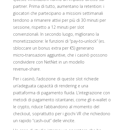
partner. Prima di tutto, aumentano la retention: i
giocatori che partecipano a missioni settimanali
tendono a rimanere attivi per più di 30 minuti per
sessione, rispetto a 12 minuti per slot
convenzionali. In secondo luogo, migliorano la
monetizzazione: le funzioni di “pay‑to‑unlock” (es.
sbloccare un bonus extra per €5) generano
micro‑transazioni aggiuntive, che i casinò possono
condividere con NetNet in un modello
revenue‑share.
Per i casinò, l’adozione di queste slot richiede
un’adeguata capacità di rendering e una
piattaforma di pagamento fluida. L’integrazione con
metodi di pagamento istantanei, come gli e‑wallet o
le crypto, riduce l’abbandono al momento del
checkout, soprattutto per i giochi VR che richiedono
un rapido “cash‑out” delle vincite.