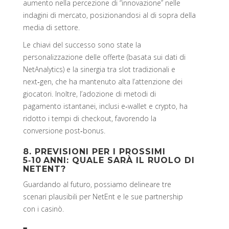
aumento nella percezione di “innovazione” nelle
indagini di mercato, posizionandosi al di sopra della
media di settore.
Le chiavi del successo sono state la
personalizzazione delle offerte (basata sui dati di
NetAnalytics) e la sinergia tra slot tradizionali e
next‑gen, che ha mantenuto alta l’attenzione dei
giocatori. Inoltre, l’adozione di metodi di
pagamento istantanei, inclusi e‑wallet e crypto, ha
ridotto i tempi di checkout, favorendo la
conversione post‑bonus.
8. PREVISIONI PER I PROSSIMI
5‑10 ANNI: QUALE SARÀ IL RUOLO DI
NETENT?
Guardando al futuro, possiamo delineare tre
scenari plausibili per NetEnt e le sue partnership
con i casinò.