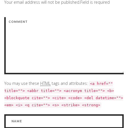
Your email address will not be published.Field is required
You may use these
HTML
tags and attributes:
<a href=""
title=""> <abbr title=""> <acronym title=""> <b>
<blockquote cite=""> <cite> <code> <del datetime="">
<em> <i> <q cite=""> <s> <strike> <strong>