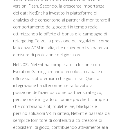
versioni Flash. Secondo, la crescente importanza
dei dati: NetEnt ha investito in piattaforme di
analytics che consentono ai partner di monitorare il
comportamento dei giocatori in tempo reale,
ottimizzando le offerte di bonus e le campagne di
retargeting. Terzo, la pressione dei regolatori, come
la licenza ADM in Italia, che richiedono trasparenza
e misure di protezione del giocatore.
Nel 2022 NetEnt ha completato la fusione con
Evolution Gaming, creando un colosso capace di
offrire sia slot premium che giochi live. Questa
integrazione ha ulteriormente rafforzato la
posizione dell’azienda come partner strategico,
perché ora è in grado di fornire pacchetti completi
che combinano slot, roulette live, blackjack e
persino soluzioni VR. In sintesi, NetEnt è passata da
semplice fornitore di contenuti a co‑creatore di
ecosistemi di gioco, contribuendo attivamente alla