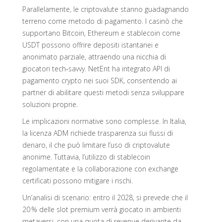
Parallelamente, le criptovalute stanno guadagnando
terreno come metodo di pagamento. I casinò che
supportano Bitcoin, Ethereum e stablecoin come
USDT possono offrire depositi istantanei e
anonimato parziale, attraendo una nicchia di
giocatori tech‑savvy. NetEnt ha integrato API di
pagamento crypto nei suoi SDK, consentendo ai
partner di abilitare questi metodi senza sviluppare
soluzioni proprie.
Le implicazioni normative sono complesse. In Italia,
la licenza ADM richiede trasparenza sui flussi di
denaro, il che può limitare l’uso di criptovalute
anonime. Tuttavia, l’utilizzo di stablecoin
regolamentate e la collaborazione con exchange
certificati possono mitigare i rischi.
Un’analisi di scenario: entro il 2028, si prevede che il
20 % delle slot premium verrà giocato in ambienti
metaversi, con una quota di revenue derivante da