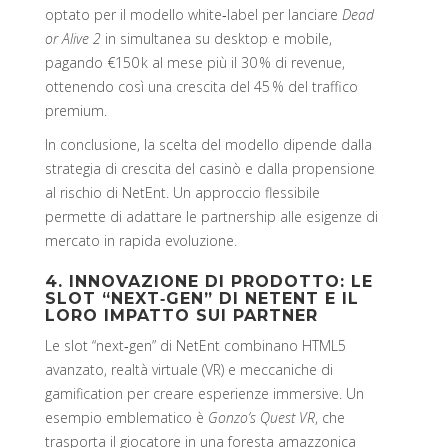
optato per il modello white‑label per lanciare
Dead
or Alive 2
in simultanea su desktop e mobile,
pagando €150 k al mese più il 30 % di revenue,
ottenendo così una crescita del 45 % del traffico
premium.
In conclusione, la scelta del modello dipende dalla
strategia di crescita del casinò e dalla propensione
al rischio di NetEnt. Un approccio flessibile
permette di adattare le partnership alle esigenze di
mercato in rapida evoluzione.
4. INNOVAZIONE DI PRODOTTO: LE
SLOT “NEXT‑GEN” DI NETENT E IL
LORO IMPATTO SUI PARTNER
Le slot “next‑gen” di NetEnt combinano HTML5
avanzato, realtà virtuale (VR) e meccaniche di
gamification per creare esperienze immersive. Un
esempio emblematico è
Gonzo’s Quest VR
, che
trasporta il giocatore in una foresta amazzonica