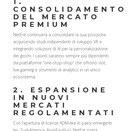
1.
CONSOLIDAMENTO
DEL MERCATO
PREMIUM
NetEnt continuerà a consolidare la sua posizione
acquisendo studi indipendenti di sviluppo VR e
integrando soluzioni di AI per la personalizzazione
dei giochi. I casinò saranno sempre più dipendenti
da piattaforme “one‑stop‑shop” che offrono slot,
live‑gaming e strumenti di analytics in un unico
ecosistema.
2. ESPANSIONE
IN NUOVI
MERCATI
REGOLAMENTATI
Con l’apertura di licenze ADM‑like in paesi emergenti
(es. Sud‑America, Asia‑Pacifico), NetEnt potrà