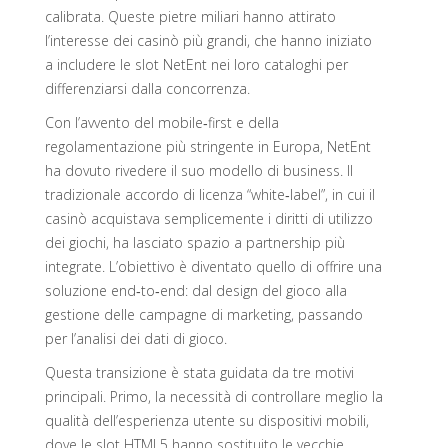
calibrata. Queste pietre miliari hanno attirato
l’interesse dei casinò più grandi, che hanno iniziato
a includere le slot NetEnt nei loro cataloghi per
differenziarsi dalla concorrenza.
Con l’avvento del mobile‑first e della
regolamentazione più stringente in Europa, NetEnt
ha dovuto rivedere il suo modello di business. Il
tradizionale accordo di licenza “white‑label”, in cui il
casinò acquistava semplicemente i diritti di utilizzo
dei giochi, ha lasciato spazio a partnership più
integrate. L’obiettivo è diventato quello di offrire una
soluzione end‑to‑end: dal design del gioco alla
gestione delle campagne di marketing, passando
per l’analisi dei dati di gioco.
Questa transizione è stata guidata da tre motivi
principali. Primo, la necessità di controllare meglio la
qualità dell’esperienza utente su dispositivi mobili,
dove le slot HTML5 hanno sostituito le vecchie