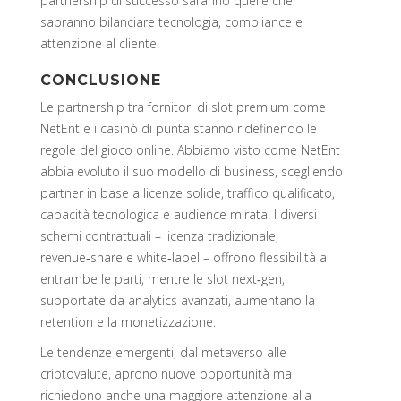
partnership di successo saranno quelle che
sapranno bilanciare tecnologia, compliance e
attenzione al cliente.
CONCLUSIONE
Le partnership tra fornitori di slot premium come
NetEnt e i casinò di punta stanno ridefinendo le
regole del gioco online. Abbiamo visto come NetEnt
abbia evoluto il suo modello di business, scegliendo
partner in base a licenze solide, traffico qualificato,
capacità tecnologica e audience mirata. I diversi
schemi contrattuali – licenza tradizionale,
revenue‑share e white‑label – offrono flessibilità a
entrambe le parti, mentre le slot next‑gen,
supportate da analytics avanzati, aumentano la
retention e la monetizzazione.
Le tendenze emergenti, dal metaverso alle
criptovalute, aprono nuove opportunità ma
richiedono anche una maggiore attenzione alla