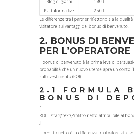
Blog di giochi
1 800
Piattaforma live
2 500
Le differenze tra i partner riflettono sia la qualit
visitatore sui vantaggi del bonus di benvenuto.
2. BONUS DI BENV
PER L’OPERATORE
Il bonus di benvenuto è la prima leva di persuasi
probabilità che un nuovo utente apra un conto. Tu
sull’investimento (ROI).
2.1 FORMULA 
BONUS DI DEP
[
ROI = \frac{\text{Profitto netto attribuibile al b
]
Il profitto netto è la differenza tra il valore at