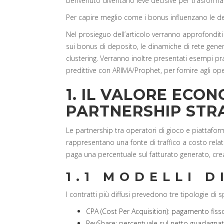
benvenuto diventano leve decisive per trasformare
Per capire meglio come i bonus influenzano le deci
Nel prosieguo dell’articolo verranno approfonditi 
sui bonus di deposito, le dinamiche di rete gene
clustering. Verranno inoltre presentati esempi prat
predittive con ARIMA/Prophet, per fornire agli ope
1. IL VALORE ECO
PARTNERSHIP STR
Le partnership tra operatori di gioco e piattaforme
rappresentano una fonte di traffico a costo rel
paga una percentuale sul fatturato generato, cre
1.1 MODELLI 
I contratti più diffusi prevedono tre tipologie di sp
CPA (Cost Per Acquisition): pagamento fisso
RevShare: percentuale sul netto guadagnato 