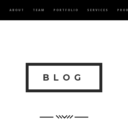
E
ABOUT
TEAM
PORTFOLIO
SERVICES
PRO
BLOG