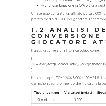
Hybrid: combinazione di CPA più una quota
Un esempio concreto: un affiliato porta 5 000 nuo
profitto medio di €200 per giocatore, l’operator
1.2 ANALISI D
CONVERSIONE 
GIOCATORE AT
Il tasso di conversione (TC) è calcolato come:
[
TC = \frac{\text{Giocatori attivi}}{\text{Visitatori i
]
Nel caso sopra, TC = 1 200 / 5 000 × 100 = 24 %. 
dei migliori casino online, poiché indica che la p
Tipo di partner
Visitatori inviati
Gioca
Sito di sport
3 200