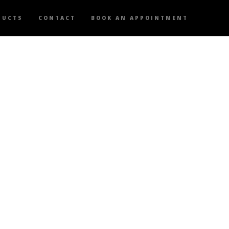
DUCTS
CONTACT
BOOK AN APPOINTMENT