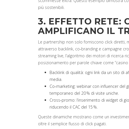
scommesse extra. Questo esempio dimostra come 
più sostenibili.
3. EFFETTO RETE:
AMPLIFICANO IL T
Le partnership non solo forniscono click diretti, 
attraverso backlink, co‑branding e campagne cr
streaming live, l’algoritmo dei motori di ricerca 
posizionamento per parole chiave come “casino 
Backlink di qualità: ogni link da un sito di 
media.
Co‑marketing: webinar con influencer del gi
temporaneo del 20 % di visite uniche.
Cross‑promo: l’inserimento di widget di gi
riducendo il CAC del 15 %.
Queste dinamiche mostrano come un investimento 
oltre il semplice flusso di click pagati.