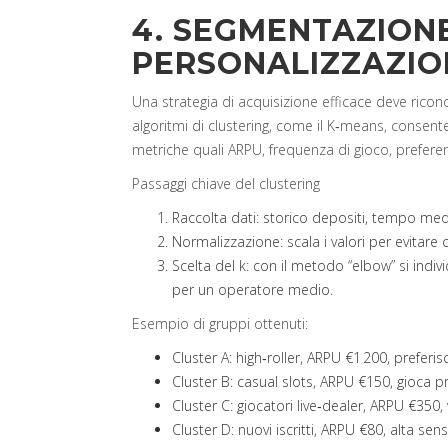
4. SEGMENTAZIONE
PERSONALIZZAZIO
Una strategia di acquisizione efficace deve riconos
algoritmi di clustering, come il K‑means, consent
metriche quali ARPU, frequenza di gioco, preferenze
Passaggi chiave del clustering
Raccolta dati: storico depositi, tempo medio
Normalizzazione: scala i valori per evitare
Scelta del k: con il metodo “elbow” si indiv
per un operatore medio.
Esempio di gruppi ottenuti:
Cluster A: high‑roller, ARPU €1 200, preferi
Cluster B: casual slots, ARPU €150, gioca pr
Cluster C: giocatori live‑dealer, ARPU €350, 
Cluster D: nuovi iscritti, ARPU €80, alta sen