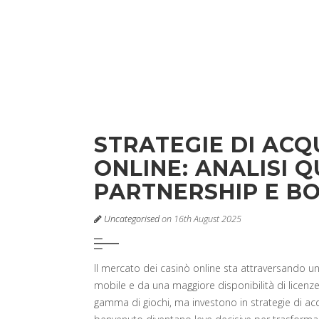
STRATEGIE DI ACQ
ONLINE: ANALISI Q
PARTNERSHIP E B
Uncategorised
on 16th August 2025
Il mercato dei casinò online sta attraversando u
mobile e da una maggiore disponibilità di licenze 
gamma di giochi, ma investono in strategie di ac