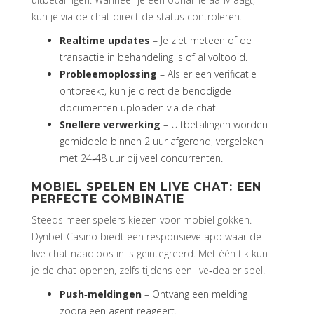
kun je via de chat direct de status controleren.
Realtime updates
– Je ziet meteen of de
transactie in behandeling is of al voltooid.
Probleemoplossing
– Als er een verificatie
ontbreekt, kun je direct de benodigde
documenten uploaden via de chat.
Snellere verwerking
– Uitbetalingen worden
gemiddeld binnen 2 uur afgerond, vergeleken
met 24‑48 uur bij veel concurrenten.
MOBIEL SPELEN EN LIVE CHAT: EEN
PERFECTE COMBINATIE
Steeds meer spelers kiezen voor mobiel gokken.
Dynbet Casino biedt een responsieve app waar de
live chat naadloos in is geïntegreerd. Met één tik kun
je de chat openen, zelfs tijdens een live‑dealer spel.
Push‑meldingen
– Ontvang een melding
zodra een agent reageert.