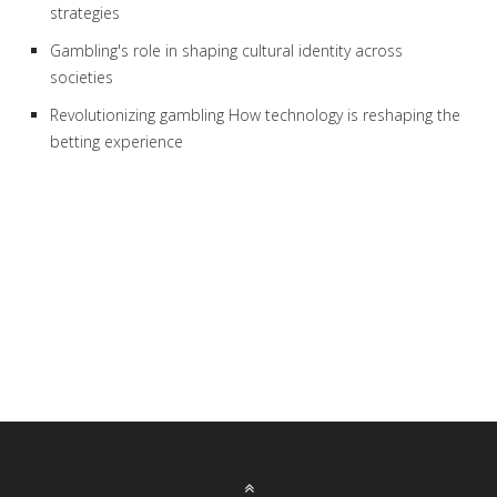
strategies
Gambling's role in shaping cultural identity across
societies
Revolutionizing gambling How technology is reshaping the
betting experience