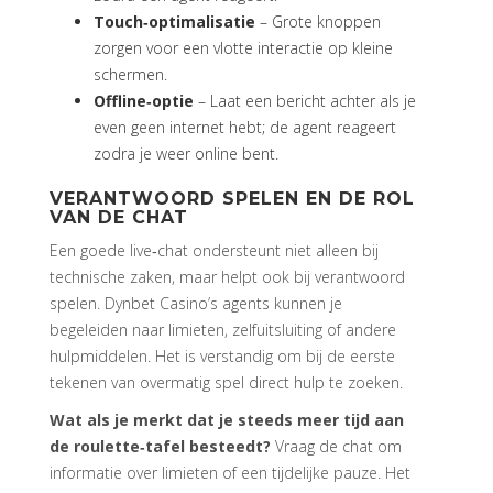
Touch‑optimalisatie
– Grote knoppen
zorgen voor een vlotte interactie op kleine
schermen.
Offline‑optie
– Laat een bericht achter als je
even geen internet hebt; de agent reageert
zodra je weer online bent.
VERANTWOORD SPELEN EN DE ROL
VAN DE CHAT
Een goede live‑chat ondersteunt niet alleen bij
technische zaken, maar helpt ook bij verantwoord
spelen. Dynbet Casino’s agents kunnen je
begeleiden naar limieten, zelfuitsluiting of andere
hulpmiddelen. Het is verstandig om bij de eerste
tekenen van overmatig spel direct hulp te zoeken.
Wat als je merkt dat je steeds meer tijd aan
de roulette‑tafel besteedt?
Vraag de chat om
informatie over limieten of een tijdelijke pauze. Het