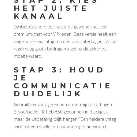
STAP 2: KIES
HET JUISTE
KANAAL
Dynbet Casino biedt naast de gewone chat een
premium‑chat voor VIP‑leden. Deze versie heeft een
nog kortere wachttijd en een dedicated agent. Als je
regelmatig grote bedragen inzet, is dit zeker de
moeite waard.
STAP 3: HOUD
JE
COMMUNICATIE
DUIDELIJK
Gebruik eenvoudige zinnen en vermijd afkortingen.
Bijvoorbeeld: “Ik heb €50 gewonnen in Blackjack,
maar de uitbetaling blijft hangen.” Een heldere vraag
leidt tot een sneller en nauwkeuriger antwoord.