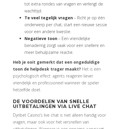
tot extra rondes van vragen en verlengt de
wachttijd.
Te veel tegelijk vragen
– Richt je op één
onderwerp per chat; start een nieuwe sessie
voor een andere kwestie.
Negatieve toon
– Een vriendelijke
benadering zorgt vaak voor een snellere en
meer behulpzame reactie.
Heb je ooit gemerkt dat een ongeduldige
toon de helpdesk trager maakt?
Het is een
psychologisch effect: agents reageren liever
vriendelijk en professioneel wanneer de speler
hetzelfde doet.
DE VOORDELEN VAN SNELLE
UITBETALINGEN VIA LIVE CHAT
Dynbet Casino’s live chat is niet alleen handig voor
vragen, maar ook voor het versnellen van
uitbetalingen. Wanneer je een opname aanvraagt,